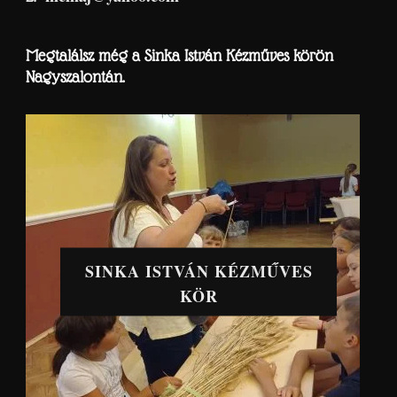
Megtalálsz még a Sinka István Kézműves körön
Nagyszalontán.
SINKA ISTVÁN KÉZMŰVES
KÖR