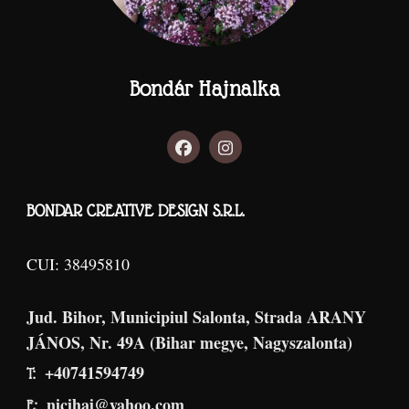
Bondár Hajnalka
BONDAR CREATIVE DESIGN S.R.L.
CUI: 38495810
Jud. Bihor, Municipiul Salonta, Strada ARANY
JÁNOS, Nr. 49A (Bihar megye, Nagyszalonta)
+40741594749
T:
nicihaj@yahoo.com
E: