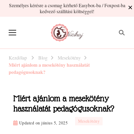
Személyes kérésre a csomag kérhető Easybox-ba / Foxpost-ba
kedvező szállítási költséggel!
Nicihaj
kézműves termékek Hajnitól
Kezdőlap
Blog
Mesekötény
Miért ajánlom a mesekötény használatát
pedagógusoknak?
Miért ajánlom a mesekötény
használatát pedagógusoknak?
Mesekötény
Updated on
június 5, 2025