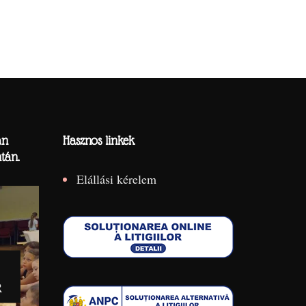
án
Hasznos linkek
tán.
Elállási kérelem
R