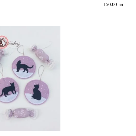
150.00
lei