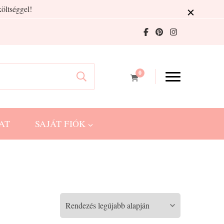
öltséggel!
0
AT
SAJÁT FIÓK