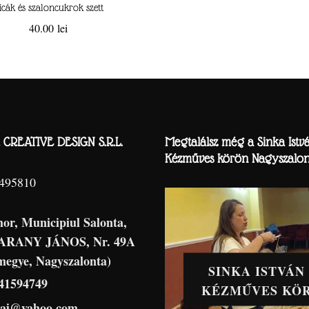
icák és szaloncukrok szett
40.00
lei
CREATIVE DESIGN S.R.L.
Megtalálsz még a Sinka Istv
Kézműves körön Nagyszalon
8495810
hor, Municipiul Salonta,
 ARANY JÁNOS, Nr. 49A
megye, Nagyszalonta)
SINKA ISTVÁN
41594749
KÉZMŰVES KÖ
haj@yahoo.com