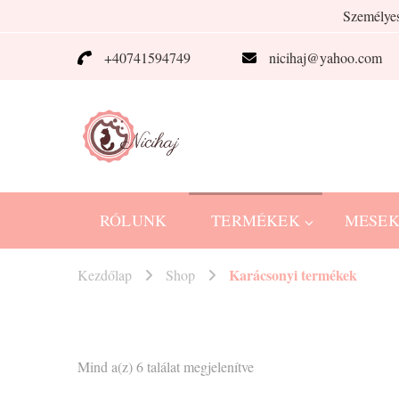
Személyes
+40741594749
nicihaj@yahoo.com
Nicihaj
kézműves termékek Hajnitól
RÓLUNK
TERMÉKEK
MESE
Karácsonyi termékek
Kezdőlap
Shop
Sorted
Mind a(z) 6 találat megjelenítve
by