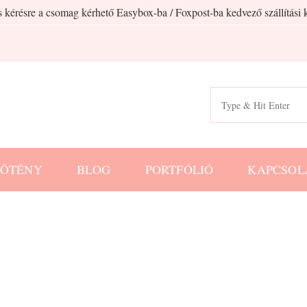
 kérésre a csomag kérhető Easybox-ba / Foxpost-ba kedvező szállítási k
Search
for:
KÖTÉNY
BLOG
PORTFÓLIÓ
KAPCSOL