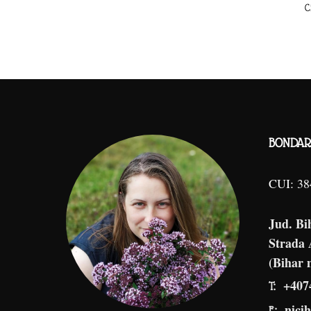
C
BONDAR 
CUI: 3
Jud. Bi
Strada
(Bihar 
+407
T:
nici
E: