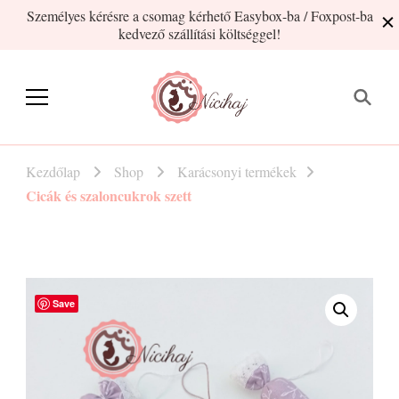
Személyes kérésre a csomag kérhető Easybox-ba / Foxpost-ba
kedvező szállítási költséggel!
Nicihaj
kézműves termékek Hajnitól
Kezdőlap
Shop
Karácsonyi termékek
Cicák és szaloncukrok szett
Save
