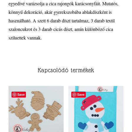
egyedivé varázsolja a cica rajongók karácsonyfáit. Mutatós,
könnyű dekoráció, akár gyerekszobába ablakdíszként is
használható. A szett 6 darab díszt tartalmaz, 3 darab textil
szaloncukrot és 3 darab cicás díszt, amin különböző cica
sziluettek vannak.
Kapcsolódó termékek
Save
Save