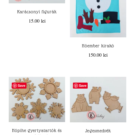
Karácsonyi figurák
15.00
lei
Hóember kirakó
150.00
lei
Save
Save
Hópihe gyertyatartók és
Jegesmedvék