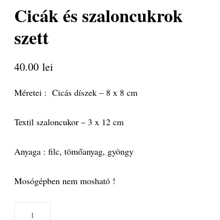
Cicák és szaloncukrok
szett
40.00
lei
Méretei : Cicás díszek – 8 x 8 cm
Textil szaloncukor – 3 x 12 cm
Anyaga : filc, tömőanyag, gyöngy
Mosógépben nem mosható !
Cicák