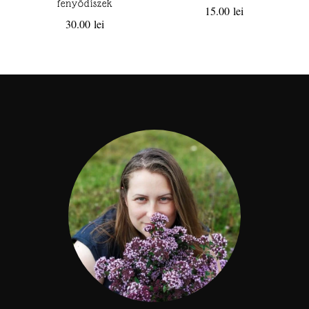
fenyődíszek
15.00
lei
30.00
lei