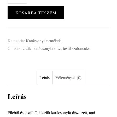
és
szaloncukrok
KOSÁRBA TESZEM
szett
mennyiség
Kategória:
Karácsonyi termékek
Címkék:
cicák
,
karácsonyfa dísz
,
textil szaloncukor
Leírás
Vélemények (0)
Leírás
Filcből és textilből készült karácsonyfa dísz szett, ami