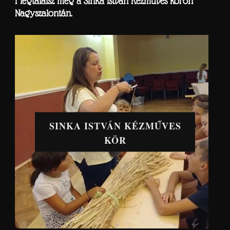
Megtalálsz még a Sinka István Kézműves körön
Nagyszalontán.
SINKA ISTVÁN KÉZMŰVES
KÖR