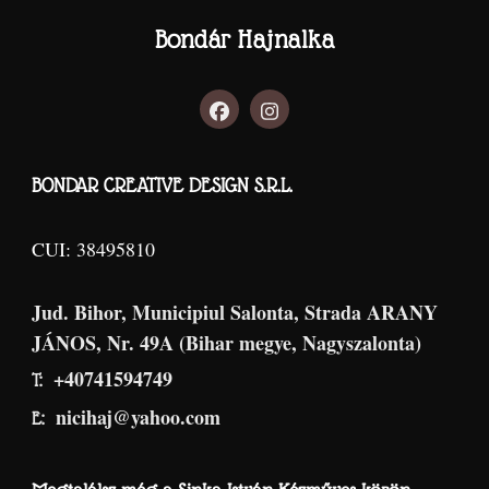
Bondár Hajnalka
BONDAR CREATIVE DESIGN S.R.L.
CUI: 38495810
Jud. Bihor, Municipiul Salonta, Strada ARANY
JÁNOS, Nr. 49A (Bihar megye, Nagyszalonta)
+40741594749
T:
nicihaj@yahoo.com
E: