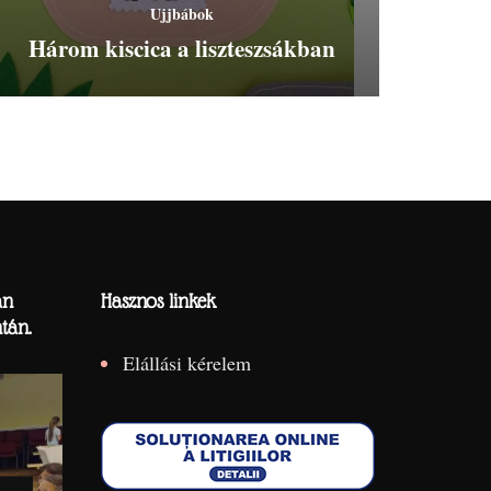
Ujjbábok
Három kiscica a liszteszsákban
án
Hasznos linkek
tán.
Elállási kérelem