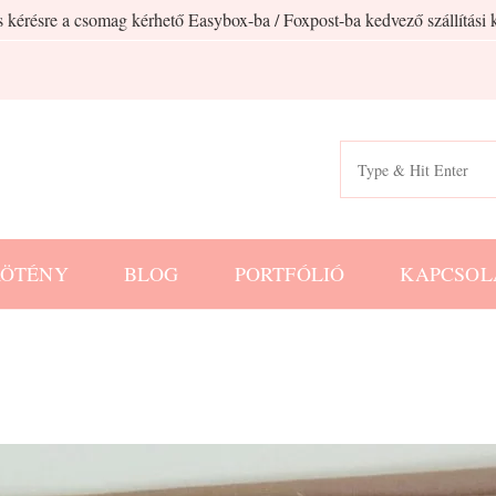
 kérésre a csomag kérhető Easybox-ba / Foxpost-ba kedvező szállítási k
Search
for:
KÖTÉNY
BLOG
PORTFÓLIÓ
KAPCSOL