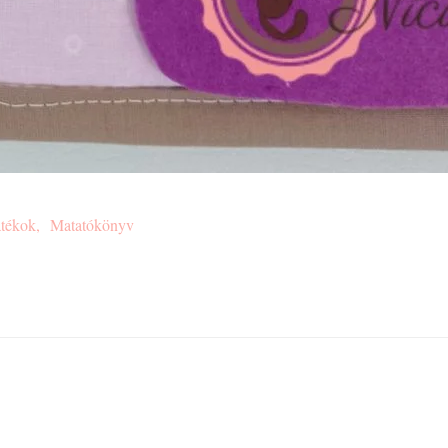
átékok
Matatókönyv