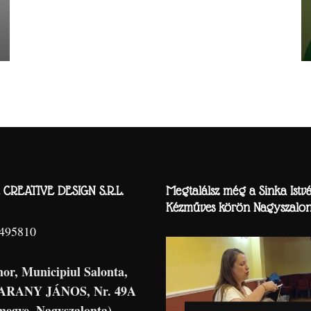
CREATIVE DESIGN S.R.L.
Megtalálsz még a Sinka Istv
Kézműves körön Nagyszalon
8495810
hor, Municipiul Salonta,
 ARANY JÁNOS, Nr. 49A
megye, Nagyszalonta)