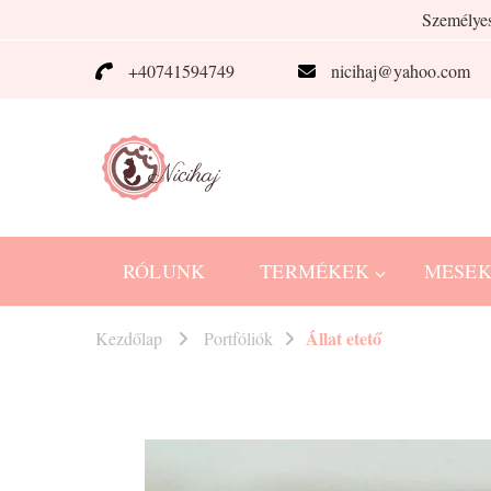
Személyes
+40741594749
nicihaj@yahoo.com
Nicihaj
kézműves termékek Hajnitól
RÓLUNK
TERMÉKEK
MESE
Állat etető
Kezdőlap
Portfóliók