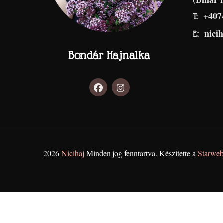
+407
T:
nici
E:
Bondár Hajnalka
2026
Nicihaj
Minden jog fenntartva. Készítette a
Starweb