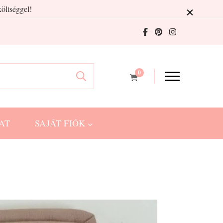
öltséggel!
0
AT
SAJÁT FIÓK