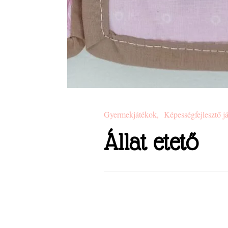
Gyermekjátékok
Képességfejlesztő j
Állat etető