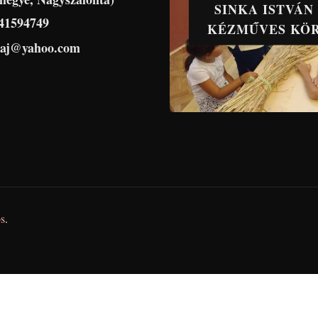
SINKA ISTVÁN
41594749
KÉZMŰVES KÖ
haj@yahoo.com
s
.