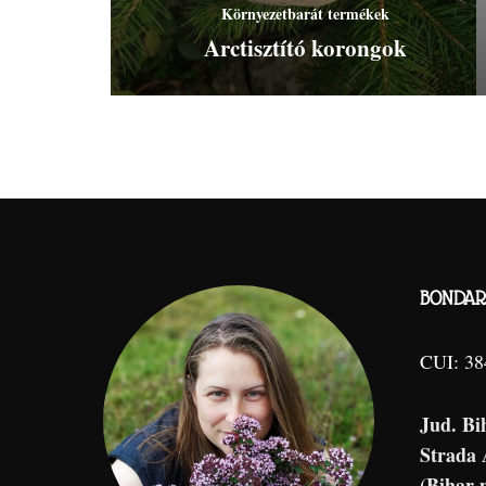
Környezetbarát termékek
Arctisztító korongok
BONDAR 
CUI: 3
Jud. Bi
Strada
(Bihar 