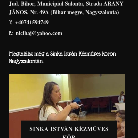
Jud. Bihor, Municipiul Salonta, Strada ARANY
JÁNOS, Nr. 49A (Bihar megye, Nagyszalonta)
+40741594749
T:
nicihaj@yahoo.com
E:
Megtalálsz még a Sinka István Kézműves körön
Nagyszalontán.
SINKA ISTVÁN KÉZMŰVES
KÖR