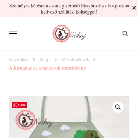
Személyes kérésre a csomag kérhető Easybox-ba / Foxpost-ba
kedvező szállítási költséggel!
Nicihaj
kézműves termékek Hajnitól
Kezdőlap
Shop
Mesekötények
A kismalac és a farkasok mesekötény
Save
