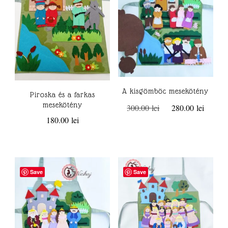
A kisgömböc mesekötény
Piroska és a farkas
Original
Curre
mesekötény
300.00
lei
280.00
lei
price
price
180.00
lei
was:
is:
300.00 lei.
280.00
Save
Save