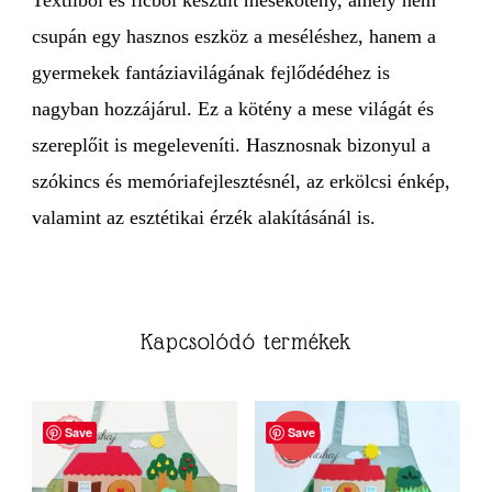
csupán egy hasznos eszköz a meséléshez, hanem a
gyermekek fantáziavilágának fejlődédéhez is
nagyban hozzájárul. Ez a kötény a mese világát és
szereplőit is megeleveníti. Hasznosnak bizonyul a
szókincs és memóriafejlesztésnél, az erkölcsi énkép,
valamint az esztétikai érzék alakításánál is.
Kapcsolódó termékek
Save
Save
AKCIÓ!