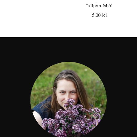
Tulipán fából
5.00
lei