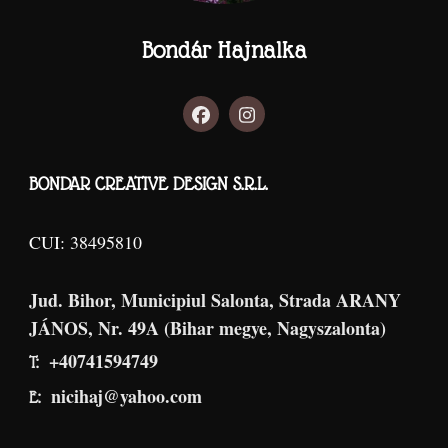
Bondár Hajnalka
BONDAR CREATIVE DESIGN S.R.L.
CUI: 38495810
Jud. Bihor, Municipiul Salonta, Strada ARANY
JÁNOS, Nr. 49A (Bihar megye, Nagyszalonta)
+40741594749
T:
nicihaj@yahoo.com
E: