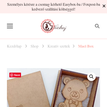
Személyes kérésre a csomag kérhető Easybox-ba / Foxpost-ba
kedvező szállítási költséggel!
Nicihaj
kézműves termékek Hajnitól
Maci Box
Kezdőlap
Shop
Kreatív szettek
Save
