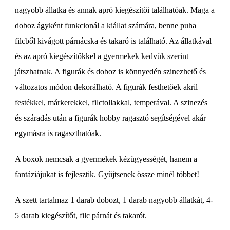
nagyobb állatka és annak apró kiegészítői találhatóak. Maga a
doboz ágyként funkcionál a kiállat számára, benne puha
filcből kivágott párnácska és takaró is található. Az állatkával
és az apró kiegészítőkkel a gyermekek kedvük szerint
játszhatnak. A figurák és doboz is könnyedén szinezhető és
változatos módon dekorálható. A figurák festhetőek akril
festékkel, márkerekkel, filctollakkal, temperával. A szinezés
és száradás után a figurák hobby ragasztó segítségével akár
egymásra is ragaszthatóak.
A boxok nemcsak a gyermekek kézügyességét, hanem a
fantáziájukat is fejlesztik. Gyűjtsenek össze minél többet!
A szett tartalmaz 1 darab dobozt, 1 darab nagyobb állatkát, 4-
5 darab kiegészítőt, filc párnát és takarót.