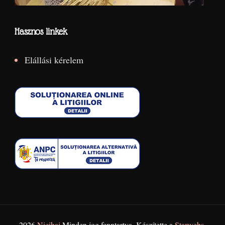
Hasznos linkek
Elállási kérelem
2026
Nicihaj
Minden jog fenntartva. Készítette a
Starwebs
.