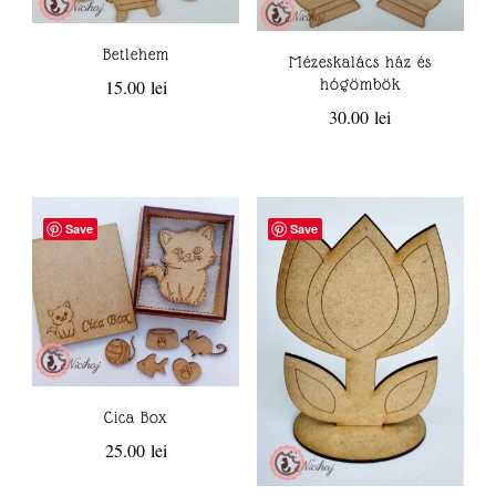
Betlehem
Mézeskalács ház és
hógömbök
15.00
lei
30.00
lei
Save
Save
Cica Box
25.00
lei