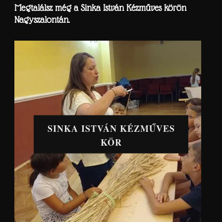
Megtalálsz még a Sinka István Kézműves körön
Nagyszalontán.
SINKA ISTVÁN KÉZMŰVES
KÖR