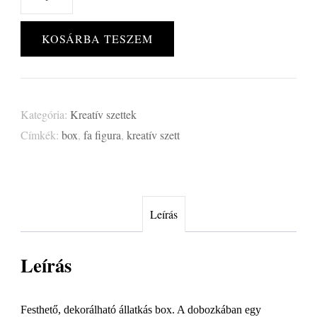
Box
mennyiség
KOSÁRBA TESZEM
Kategória:
Kreatív szettek
Címkék:
box
,
fa figura
,
kreatív szett
Leírás
Leírás
Festhető, dekorálható állatkás box. A dobozkában egy