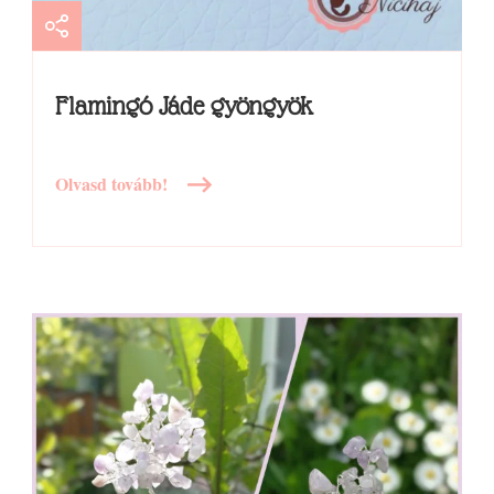
Flamingó Jáde gyöngyök
Olvasd tovább!