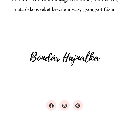
matatóskönyveket készíteni vagy gyöngyöt fűzni.