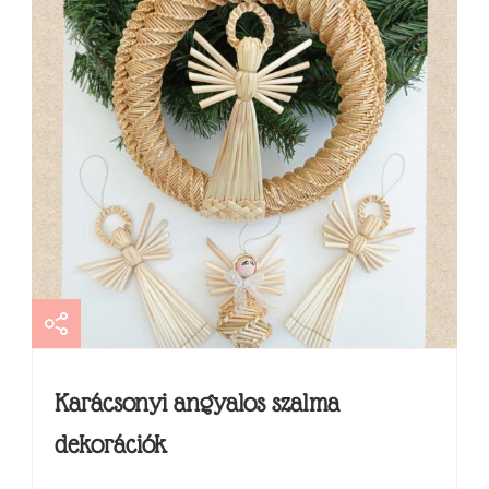
Karácsonyi angyalos szalma
dekorációk