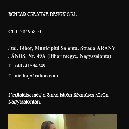
BONDAR CREATIVE DESIGN S.R.L.
CUI: 38495810
Jud. Bihor, Municipiul Salonta, Strada ARANY
JÁNOS, Nr. 49A (Bihar megye, Nagyszalonta)
+40741594749
T:
nicihaj@yahoo.com
E:
Megtalálsz még a Sinka István Kézműves körön
Nagyszalontán.