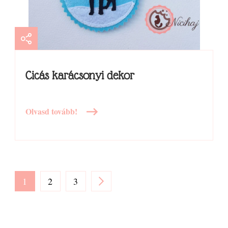
Cicás karácsonyi dekor
Olvasd tovább!
Bejegyzések
PAGE
PAGE
PAGE
1
2
3
lapozása