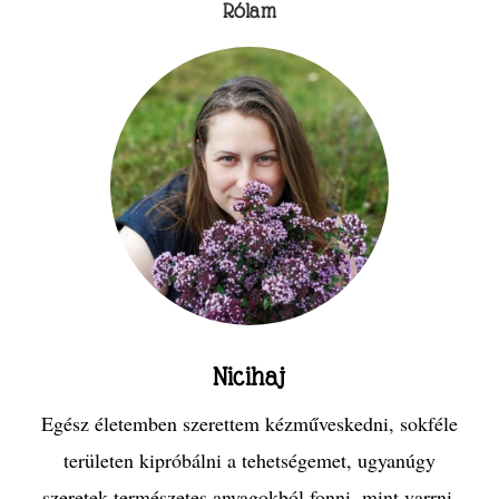
Rólam
Nicihaj
Egész életemben szerettem kézműveskedni, sokféle
területen kipróbálni a tehetségemet, ugyanúgy
szeretek természetes anyagokból fonni, mint varrni,