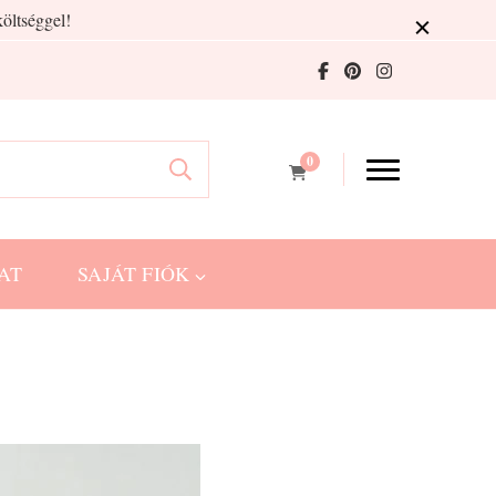
öltséggel!
0
AT
SAJÁT FIÓK