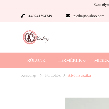
Személyes
+40741594749
nicihaj@yahoo.com
Nicihaj
kézműves termékek Hajnitól
RÓLUNK
TERMÉKEK
MESE
Alvó nyuszika
Kezdőlap
Portfóliók