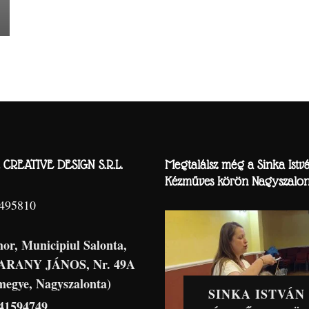
CREATIVE DESIGN S.R.L.
Megtalálsz még a Sinka Istv
Kézműves körön Nagyszalon
8495810
hor, Municipiul Salonta,
 ARANY JÁNOS, Nr. 49A
megye, Nagyszalonta)
SINKA ISTVÁN
41594749