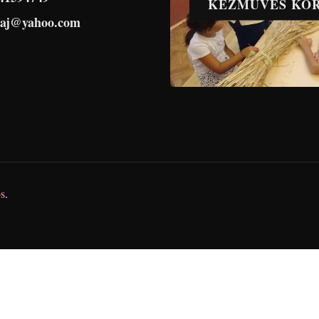
KÉZMŰVES KÖ
haj@yahoo.com
s
.