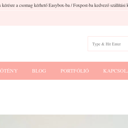
 kérésre a csomag kérhető Easybox-ba / Foxpost-ba kedvező szállítási k
Search
for:
KÖTÉNY
BLOG
PORTFÓLIÓ
KAPCSOL