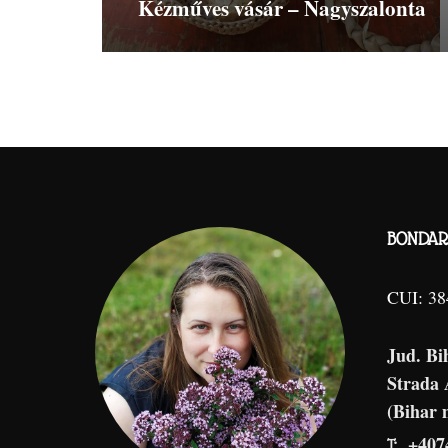
Kézműves vásár – Nagyszalonta
BONDAR 
CUI: 3
Jud. Bi
Strada
(Bihar 
+407
T: