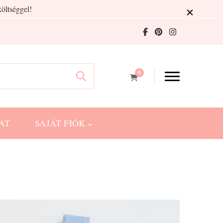
öltséggel!
0
AT
SAJÁT FIÓK