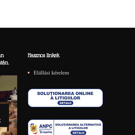
án
Hasznos linkek
tán.
Elállási kérelem
R