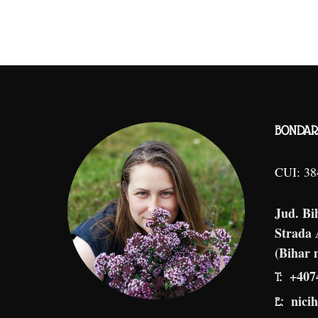
BONDAR 
CUI: 3
Jud. Bi
Strada
(Bihar 
+407
T:
nici
E: