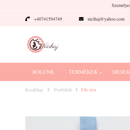
Személyes
+40741594749
nicihaj@yahoo.com
Nicihaj
kézműves termékek Hajnitól
RÓLUNK
TERMÉKEK
MESE
Filc óra
Kezdőlap
Portfóliók