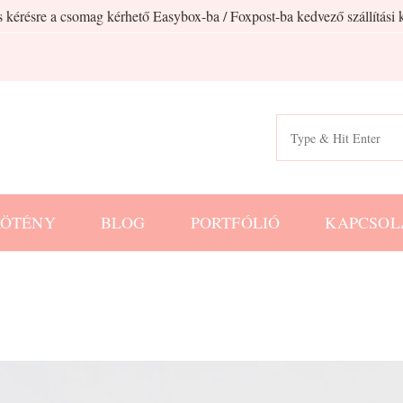
 kérésre a csomag kérhető Easybox-ba / Foxpost-ba kedvező szállítási k
Search
for:
KÖTÉNY
BLOG
PORTFÓLIÓ
KAPCSOL