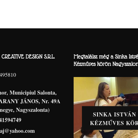
CREATIVE DESIGN S.R.L.
Megtalálsz még a Sinka Istv
Kézműves körön Nagyszalon
8495810
hor, Municipiul Salonta,
 ARANY JÁNOS, Nr. 49A
megye, Nagyszalonta)
SINKA ISTVÁN
41594749
KÉZMŰVES KÖ
haj@yahoo.com