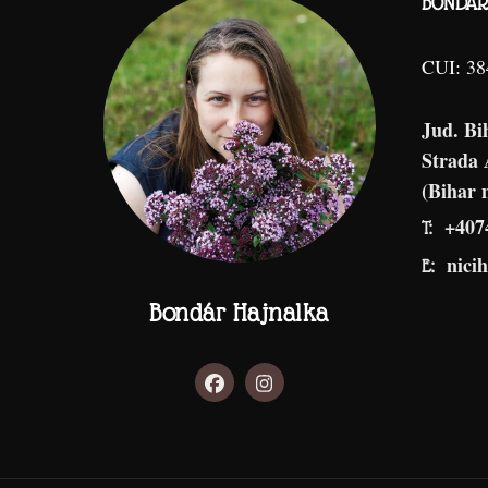
BONDAR 
CUI: 3
Jud. Bi
Strada
(Bihar 
+407
T:
nici
E:
Bondár Hajnalka