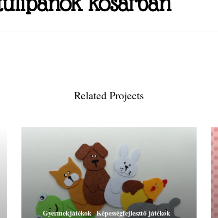
 tulipánok kosárban
Related Projects
Gyermekjátékok
Képességfejlesztő játékok