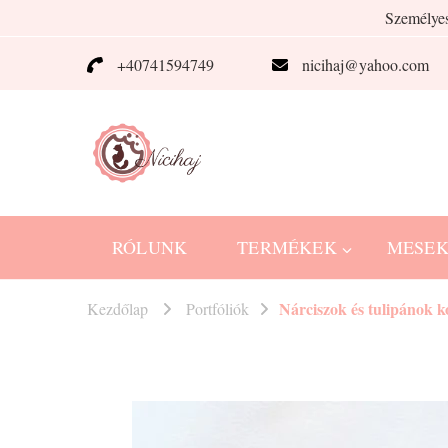
Személyes
+40741594749
nicihaj@yahoo.com
Nicihaj
kézműves termékek Hajnitól
RÓLUNK
TERMÉKEK
MESE
Nárciszok és tulipánok 
Kezdőlap
Portfóliók