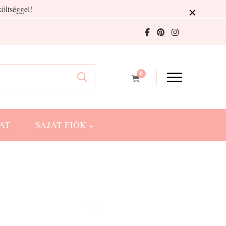
öltséggel!
0
AT
SAJÁT FIÓK