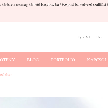
 kérésre a csomag kérhető Easybox-ba / Foxpost-ba kedvező szállítási k
Search
for:
KÖTÉNY
BLOG
PORTFÓLIÓ
KAPCSOL
kosárban