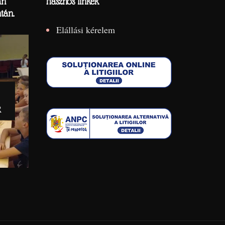
án
Hasznos linkek
tán.
Elállási kérelem
R