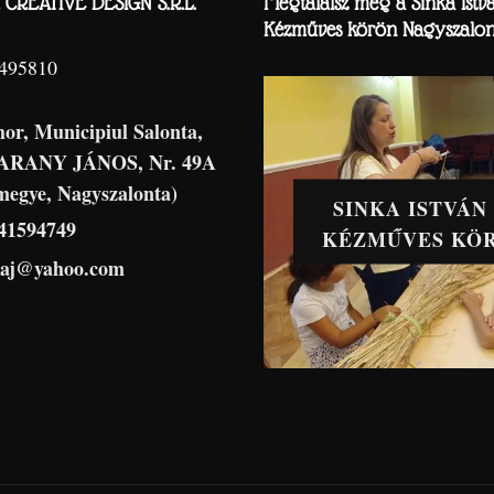
CREATIVE DESIGN S.R.L.
Megtalálsz még a Sinka Istv
Kézműves körön Nagyszalon
8495810
hor, Municipiul Salonta,
 ARANY JÁNOS, Nr. 49A
megye, Nagyszalonta)
SINKA ISTVÁN
41594749
KÉZMŰVES KÖ
haj@yahoo.com