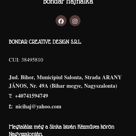
Bondár Hajnalka
BONDAR CREATIVE DESIGN S.R.L.
CUI: 38495810
Jud. Bihor, Municipiul Salonta, Strada ARANY
JÁNOS, Nr. 49A (Bihar megye, Nagyszalonta)
+40741594749
T:
nicihaj@yahoo.com
E:
Megtalálsz még a Sinka István Kézműves körön
Nagyszalontán.