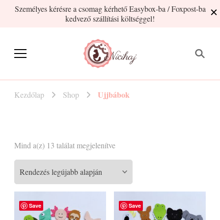
Személyes kérésre a csomag kérhető Easybox-ba / Foxpost-ba
kedvező szállítási költséggel!
Nicihaj
kézműves termékek Hajnitól
Ujjbábok
Kezdőlap
Shop
Sorted
Mind a(z) 13 találat megjelenítve
by
latest
Save
Save