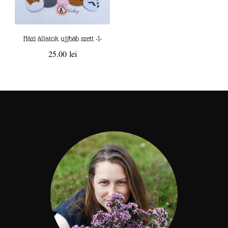
Házi állatok ujjbáb szett -1-
25.00
lei