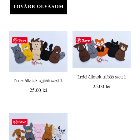
was:
is:
TOVÁBB OLVASOM
85.00 lei.
60.00 lei.
Save
Save
Erdei állatok ujjbáb szett 1.
Erdei állatok ujjbáb szett 2.
25.00
lei
25.00
lei
Save