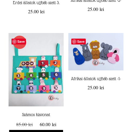
Afrikai állatok ujjbáb szett -2-
Erdei állatok ujjbáb szett 3.
25.00
lei
25.00
lei
Save
Save
AKCIÓ!
Afrikai állatok ujjbáb szett -1-
25.00
lei
Számos kisvonat
Original
Current
85.00
lei
60.00
lei
price
price