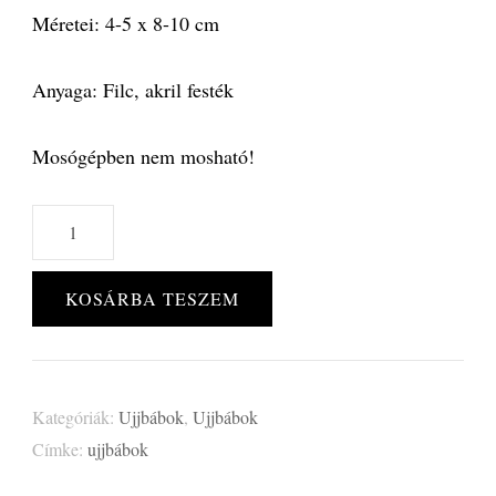
Méretei: 4-5 x 8-10 cm
Anyaga: Filc, akril festék
Mosógépben nem mosható!
Afrikai
állatok
ujjbáb
KOSÁRBA TESZEM
szett
-1-
mennyiség
Kategóriák:
Ujjbábok
,
Ujjbábok
Címke:
ujjbábok