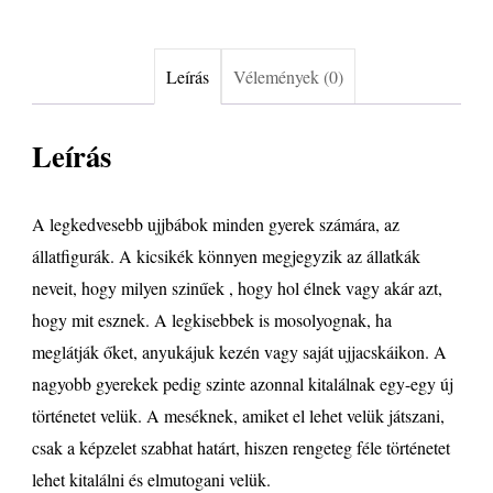
Leírás
Vélemények (0)
Leírás
A legkedvesebb ujjbábok minden gyerek számára, az
állatfigurák. A kicsikék könnyen megjegyzik az állatkák
neveit, hogy milyen szinűek , hogy hol élnek vagy akár azt,
hogy mit esznek. A legkisebbek is mosolyognak, ha
meglátják őket, anyukájuk kezén vagy saját ujjacskáikon. A
nagyobb gyerekek pedig szinte azonnal kitalálnak egy-egy új
történetet velük. A meséknek, amiket el lehet velük játszani,
csak a képzelet szabhat határt, hiszen rengeteg féle történetet
lehet kitalálni és elmutogani velük.