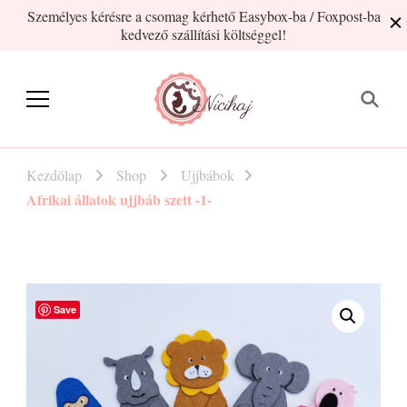
Személyes kérésre a csomag kérhető Easybox-ba / Foxpost-ba
kedvező szállítási költséggel!
Nicihaj
kézműves termékek Hajnitól
Kezdőlap
Shop
Ujjbábok
Afrikai állatok ujjbáb szett -1-
Save
