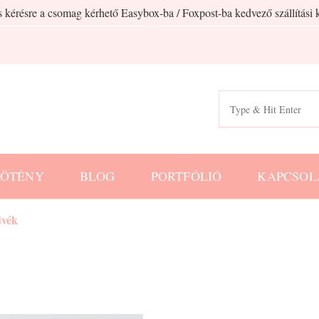
 kérésre a csomag kérhető Easybox-ba / Foxpost-ba kedvező szállítási k
Search
for:
KÖTÉNY
BLOG
PORTFÓLIÓ
KAPCSOL
dvék