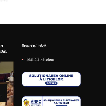
án
Hasznos linkek
tán.
Elállási kérelem
R