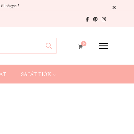
öltséggel!
0
AT
SAJÁT FIÓK