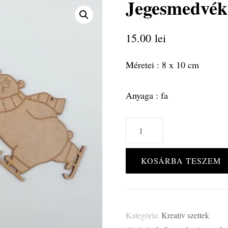
Jegesmedvék
🔍
15.00
lei
Méretei : 8 x 10 cm
Anyaga : fa
Jegesmedvék
mennyiség
KOSÁRBA TESZEM
Kategória:
Kreatív szettek