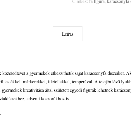
Címkék:
fa figura
,
karácsonyfa 
Leírás
k közeledtével a gyermekek elkészíthetik saját karacsonyfa díszeiket. 
l festékkel, márkerekkel, filctollakkal, temperával. A tetején lévő lyuk
 gyermekek kreativitása által született egyedi figurák lehetnek karácso
ztaldíszekhez, adventi koszorúkhoz is.
.