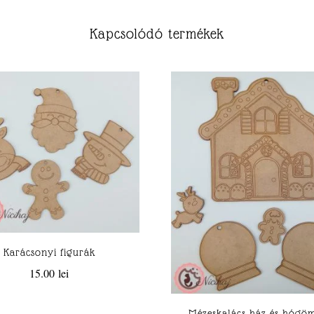
Kapcsolódó termékek
Karácsonyi figurák
15.00
lei
Mézeskalács ház és hógö