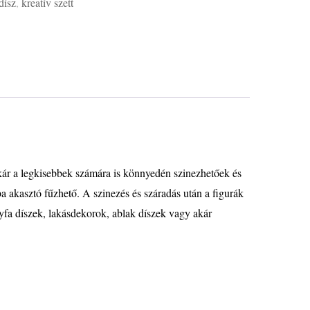
dísz
,
kreatív szett
Akár a legkisebbek számára is könnyedén szinezhetőek és
ba akasztó fűzhető. A szinezés és száradás után a figurák
nyfa díszek, lakásdekorok, ablak díszek vagy akár