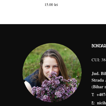
15.00
lei
BONDAR 
CUI: 3
Jud. Bi
Strada
(Bihar 
+407
T:
nici
E: