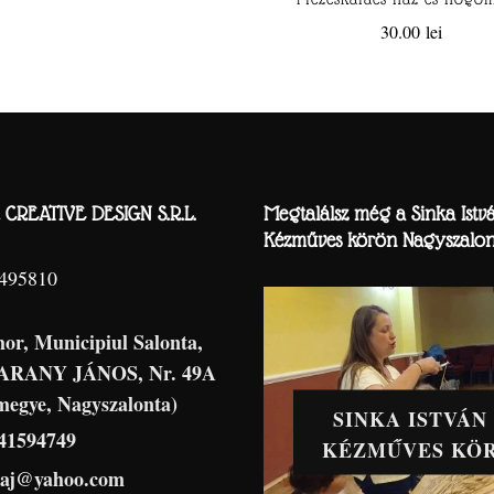
30.00
lei
CREATIVE DESIGN S.R.L.
Megtalálsz még a Sinka Istv
Kézműves körön Nagyszalon
8495810
hor, Municipiul Salonta,
 ARANY JÁNOS, Nr. 49A
megye, Nagyszalonta)
SINKA ISTVÁN
41594749
KÉZMŰVES KÖ
haj@yahoo.com