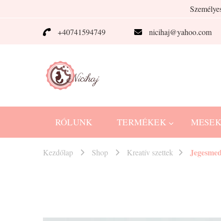
Személyes
+40741594749
nicihaj@yahoo.com
Nicihaj
kézműves termékek Hajnitól
RÓLUNK
TERMÉKEK
MESE
Jegesme
Kezdőlap
Shop
Kreatív szettek