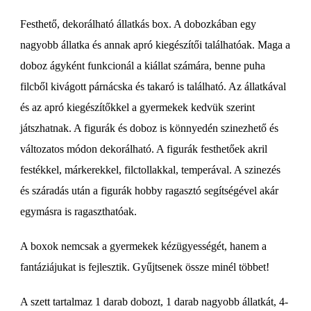
Festhető, dekorálható állatkás box. A dobozkában egy
nagyobb állatka és annak apró kiegészítői találhatóak. Maga a
doboz ágyként funkcionál a kiállat számára, benne puha
filcből kivágott párnácska és takaró is található. Az állatkával
és az apró kiegészítőkkel a gyermekek kedvük szerint
játszhatnak. A figurák és doboz is könnyedén szinezhető és
változatos módon dekorálható. A figurák festhetőek akril
festékkel, márkerekkel, filctollakkal, temperával. A szinezés
és száradás után a figurák hobby ragasztó segítségével akár
egymásra is ragaszthatóak.
A boxok nemcsak a gyermekek kézügyességét, hanem a
fantáziájukat is fejlesztik. Gyűjtsenek össze minél többet!
A szett tartalmaz 1 darab dobozt, 1 darab nagyobb állatkát, 4-