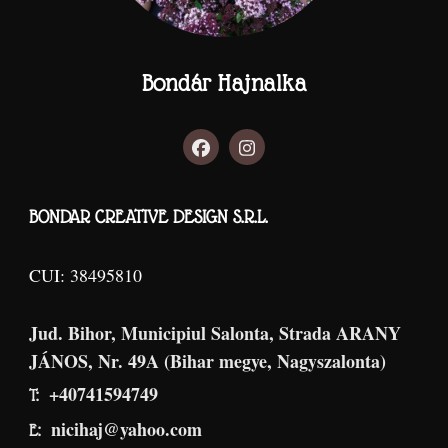
Bondár Hajnalka
BONDAR CREATIVE DESIGN S.R.L.
CUI: 38495810
Jud. Bihor, Municipiul Salonta, Strada ARANY
JÁNOS, Nr. 49A (Bihar megye, Nagyszalonta)
+40741594749
T:
nicihaj@yahoo.com
E: