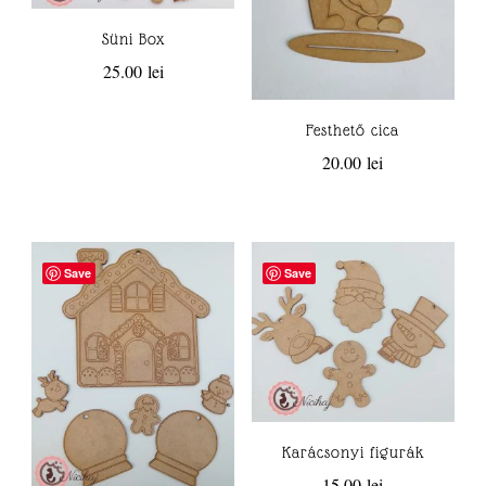
Süni Box
25.00
lei
Festhető cica
20.00
lei
Save
Save
Karácsonyi figurák
15.00
lei