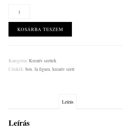
Kutya
Box
mennyiség
KOSÁRBA TESZEM
Kategória:
Kreatív szettek
Címkék:
box
,
fa figura
,
kreatív szett
Leírás
Leírás