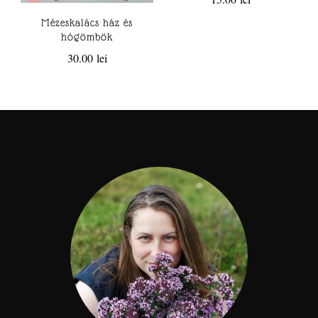
Mézeskalács ház és
hógömbök
30.00
lei