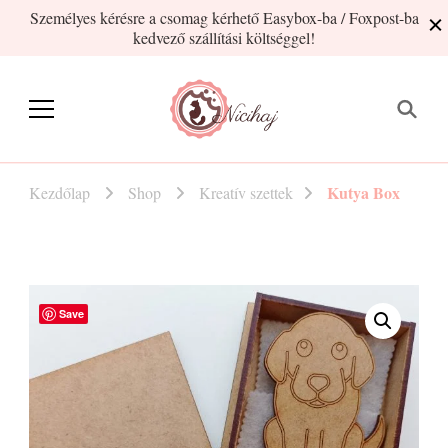
Személyes kérésre a csomag kérhető Easybox-ba / Foxpost-ba
kedvező szállítási költséggel!
Nicihaj
kézműves termékek Hajnitól
Kutya Box
Kezdőlap
Shop
Kreatív szettek
Save
