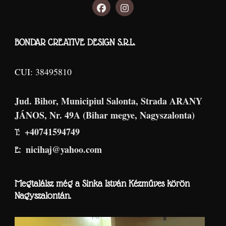
BONDAR CREATIVE DESIGN S.R.L.
CUI: 38495810
Jud. Bihor, Municipiul Salonta, Strada ARANY
JÁNOS, Nr. 49A (Bihar megye, Nagyszalonta)
+40741594749
T:
nicihaj@yahoo.com
E:
Megtalálsz még a Sinka István Kézműves körön
Nagyszalontán.