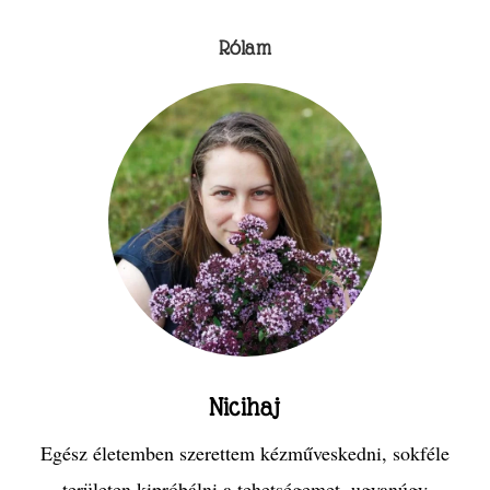
Rólam
Nicihaj
Egész életemben szerettem kézműveskedni, sokféle
területen kipróbálni a tehetségemet, ugyanúgy