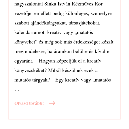
nagyszalontai Sinka István Kézműves Kör
vezetője, emellett pedig különleges, személyre
szabott ajándéktárgyakat, társasjátékokat,
kalendáriumot, kreatív vagy „matatós
könyveket” és még sok más érdekességet készít
megrendelésre, határainkon belülre és kívülre
egyaránt. – Hogyan képzeljük el a kreatív
könyvecskéket? Miből készülnek ezek a
mutatós tárgyak? – Egy kreatív vagy „matatós
…
Olvasd tovább!