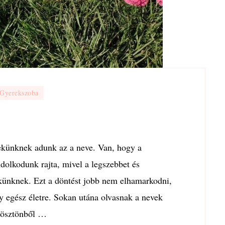
Gyerekszoba
mekünknek adunk az a neve. Van, hogy a
dolkodunk rajta, mivel a legszebbet és
künknek. Ezt a döntést jobb nem elhamarkodni,
 egész életre. Sokan utána olvasnak a nevek
k ösztönből …