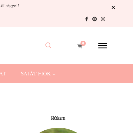
öltséggel!
0
AT
SAJÁT FIÓK
Rólam