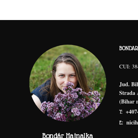
BONDAR 
CUI: 3
Jud. Bi
Strada
(Bihar 
+407
T:
nici
E:
Bondár Hajnalka