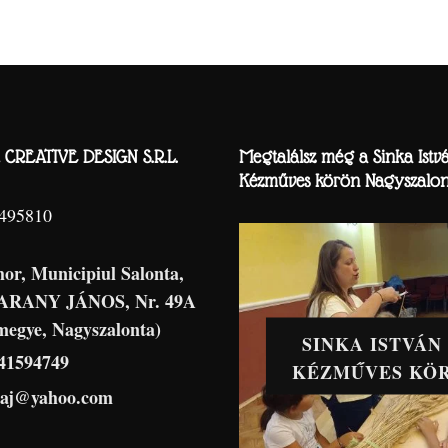
CREATIVE DESIGN S.R.L.
Megtalálsz még a Sinka Istv
Kézműves körön Nagyszalon
8495810
hor, Municipiul Salonta,
 ARANY JÁNOS, Nr. 49A
megye, Nagyszalonta)
SINKA ISTVÁN
41594749
KÉZMŰVES KÖ
haj@yahoo.com