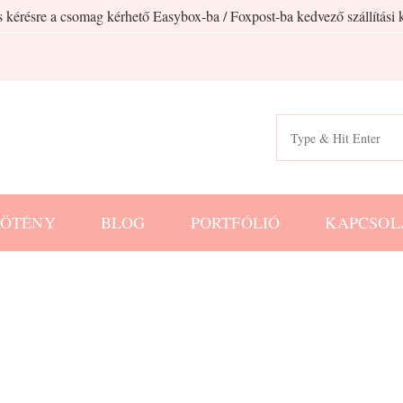
 kérésre a csomag kérhető Easybox-ba / Foxpost-ba kedvező szállítási k
Search
for:
KÖTÉNY
BLOG
PORTFÓLIÓ
KAPCSOL