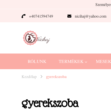
Személyes
+40741594749
nicihaj@yahoo.com
Nicihaj
kézműves termékek Hajnitól
RÓLUNK
TERMÉKEK
MESE
gyerekszoba
Kezdőlap
gyerekszoba