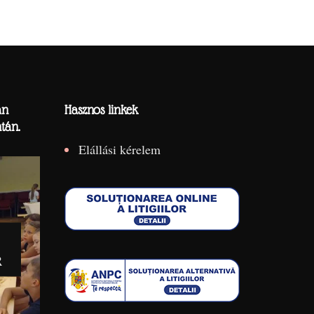
án
Hasznos linkek
tán.
Elállási kérelem
R