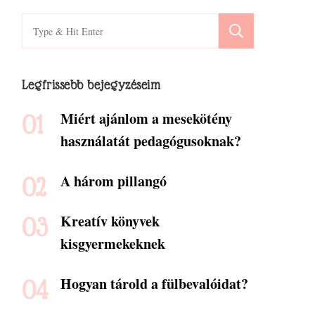
Search
for:
Legfrissebb bejegyzéseim
Miért ajánlom a mesekötény
használatát pedagógusoknak?
A három pillangó
Kreatív könyvek
kisgyermekeknek
Hogyan tárold a fülbevalóidat?