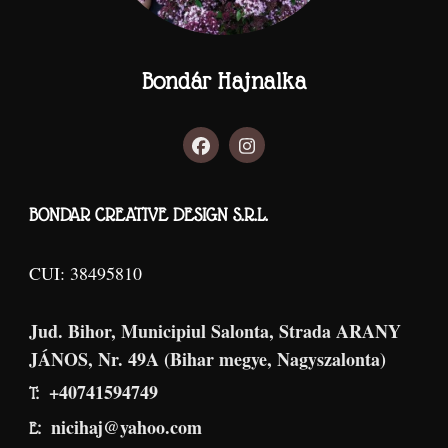
Bondár Hajnalka
BONDAR CREATIVE DESIGN S.R.L.
CUI: 38495810
Jud. Bihor, Municipiul Salonta, Strada ARANY
JÁNOS, Nr. 49A (Bihar megye, Nagyszalonta)
+40741594749
T:
nicihaj@yahoo.com
E: