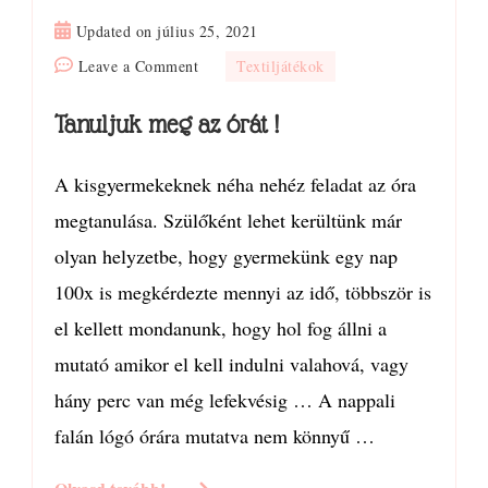
Updated on
július 25, 2021
on
Leave a Comment
Textiljátékok
Tanuljuk
Tanuljuk meg az órát !
meg
az
órát
A kisgyermekeknek néha nehéz feladat az óra
!
megtanulása. Szülőként lehet kerültünk már
olyan helyzetbe, hogy gyermekünk egy nap
100x is megkérdezte mennyi az idő, többször is
el kellett mondanunk, hogy hol fog állni a
mutató amikor el kell indulni valahová, vagy
hány perc van még lefekvésig … A nappali
falán lógó órára mutatva nem könnyű …