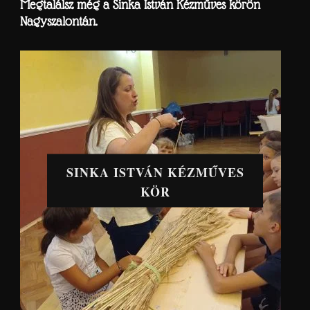
Megtalálsz még a Sinka István Kézműves körön
Nagyszalontán.
SINKA ISTVÁN KÉZMŰVES
KÖR