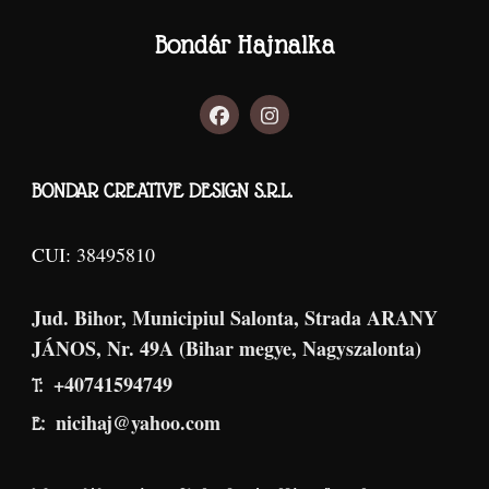
Bondár Hajnalka
BONDAR CREATIVE DESIGN S.R.L.
CUI: 38495810
Jud. Bihor, Municipiul Salonta, Strada ARANY
JÁNOS, Nr. 49A (Bihar megye, Nagyszalonta)
+40741594749
T:
nicihaj@yahoo.com
E: