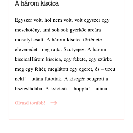
kiscica
A három kiscica
Egyszer volt, hol nem volt, volt egyszer egy
mesekötény, ami sok-sok gyerkőc arcára
mosolyt csalt. A három kiscica története
elevenedett meg rajta. Szutyejev: A három
kiscicaHárom kiscica, egy fekete, egy szürke
meg egy fehér, meglátott egy egeret, és – uccu
neki! – utána futottak. A kisegér beugrott a
lisztesládába. A ksicicák – hopplá! – utána. …
Olvasd tovább!