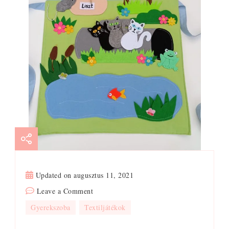
Updated on
augusztus 11, 2021
on
Leave a Comment
A
Gyerekszoba
Textiljátékok
három