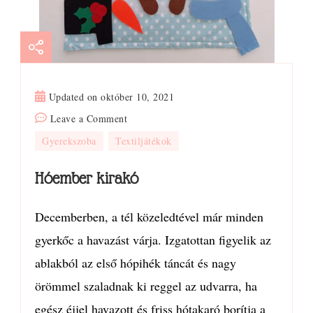
Updated on
október 10, 2021
on
Leave a Comment
Hóember
Gyerekszoba
Textiljátékok
kirakó
Hóember kirakó
Decemberben, a tél közeledtével már minden
gyerkőc a havazást várja. Izgatottan figyelik az
ablakból az első hópihék táncát és nagy
örömmel szaladnak ki reggel az udvarra, ha
egész éjjel havazott és friss hótakaró borítja a