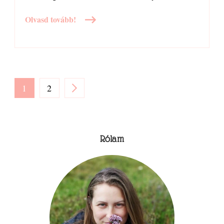
Olvasd tovább!
Bejegyzések
PAGE
PAGE
1
2
lapozása
Rólam