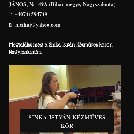
JÁNOS, Nr. 49A (Bihar megye, Nagyszalonta)
+40741594749
T:
nicihaj@yahoo.com
E:
Megtalálsz még a Sinka István Kézműves körön
Nagyszalontán.
SINKA ISTVÁN KÉZMŰVES
KÖR