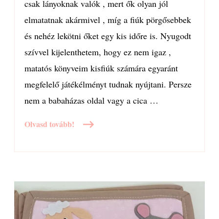
csak lányoknak valók , mert ők olyan jól
elmatatnak akármivel , míg a fiúk pörgősebbek
és nehéz lekötni őket egy kis időre is. Nyugodt
szívvel kijelenthetem, hogy ez nem igaz ,
matatós könyveim kisfiúk számára egyaránt
megfelelő játékélményt tudnak nyújtani. Persze
nem a babaházas oldal vagy a cica …
Olvasd tovább!