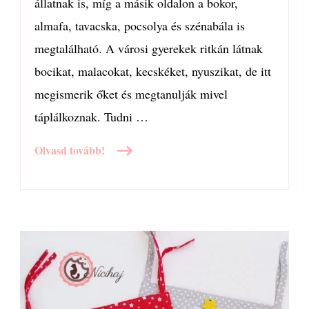
állatnak is, míg a másik oldalon a bokor,
almafa, tavacska, pocsolya és szénabála is
megtalálható. A városi gyerekek ritkán látnak
bocikat, malacokat, kecskéket, nyuszikat, de itt
megismerik őket és megtanulják mivel
táplálkoznak. Tudni …
Olvasd tovább!