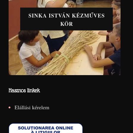
SINKA ISTVÁN KÉZMŰVES
KÖR
Hasznos linkek
Elállási kérelem