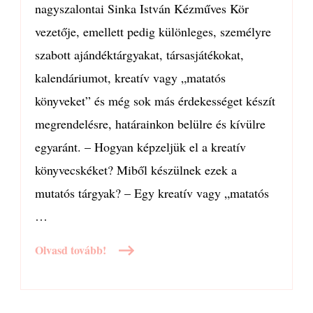
nagyszalontai Sinka István Kézműves Kör
vezetője, emellett pedig különleges, személyre
szabott ajándéktárgyakat, társasjátékokat,
kalendáriumot, kreatív vagy „matatós
könyveket” és még sok más érdekességet készít
megrendelésre, határainkon belülre és kívülre
egyaránt. – Hogyan képzeljük el a kreatív
könyvecskéket? Miből készülnek ezek a
mutatós tárgyak? – Egy kreatív vagy „matatós
…
Olvasd tovább!