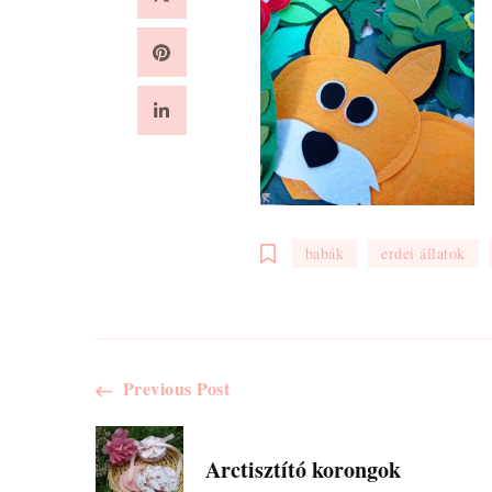
babák
erdei állatok
Post
Previous Post
Navigation
Arctisztító korongok