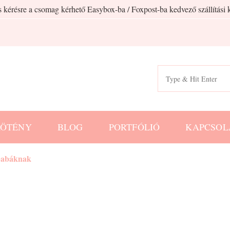
 kérésre a csomag kérhető Easybox-ba / Foxpost-ba kedvező szállítási k
Search
for:
KÖTÉNY
BLOG
PORTFÓLIÓ
KAPCSOL
babáknak