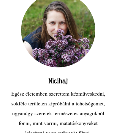
Nicihaj
Egész életemben szerettem kézműveskedni,
sokféle területen kipróbálni a tehetségemet,
ugyanúgy szeretek természetes anyagokból
fonni, mint varrni, matatóskönyveket
készíteni vagy gyöngyöt fűzni.