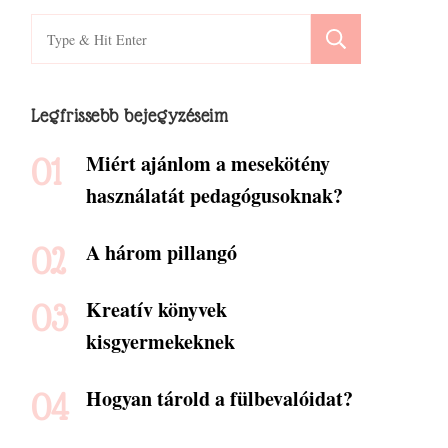
Search
for:
Legfrissebb bejegyzéseim
Miért ajánlom a mesekötény
használatát pedagógusoknak?
A három pillangó
Kreatív könyvek
kisgyermekeknek
Hogyan tárold a fülbevalóidat?