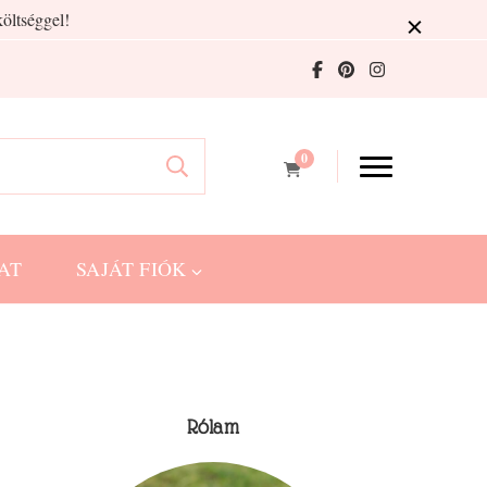
öltséggel!
0
AT
SAJÁT FIÓK
Rólam