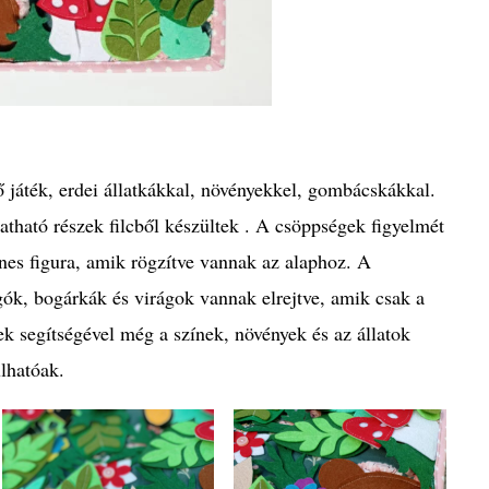
ő játék, erdei állatkákkal, növényekkel, gombácskákkal.
gatható részek filcből készültek . A csöppségek figyelmét
ínes figura, amik rögzítve vannak az alaphoz. A
ngók, bogárkák és virágok vannak elrejtve, amik csak a
ek segítségével még a színek, növények és az állatok
lhatóak.