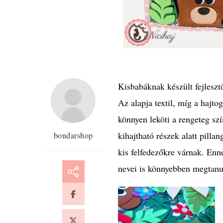
Kisbabáknak készült fejleszt
Az alapja textil, míg a hajto
könnyen leköti a rengeteg sz
kihajtható részek alatt pilla
bondarshop
kis felfedezőkre várnak. Enn
nevei is könnyebben megtanu