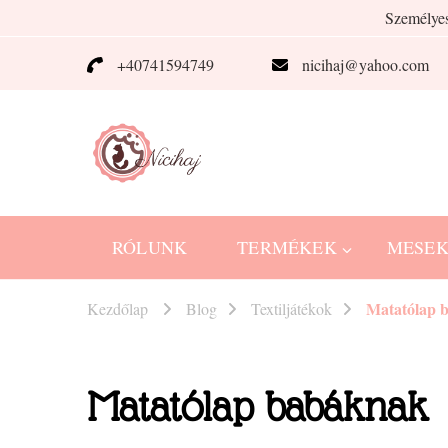
Személyes
+40741594749
nicihaj@yahoo.com
Nicihaj
kézműves termékek Hajnitól
RÓLUNK
TERMÉKEK
MESE
Matatólap 
Kezdőlap
Blog
Textiljátékok
Matatólap babáknak