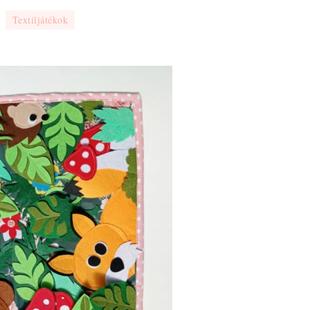
Textiljátékok
tatólap
báknak