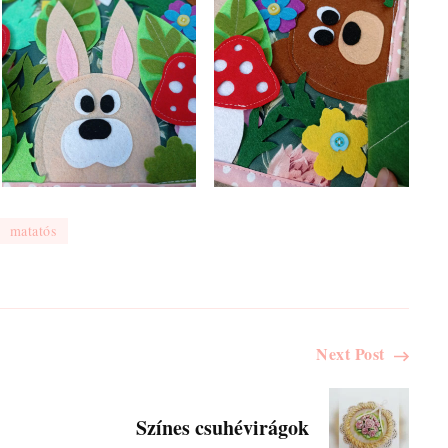
matatós
Next Post
Színes csuhévirágok